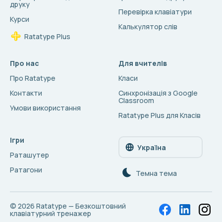
друку
Перевірка клавіатури
Курси
Калькулятор слів
Ratatype Plus
Про нас
Для вчителів
Про Ratatype
Класи
Контакти
Синхронізація з Google
Classroom
Умови використання
Ratatype Plus для Класів
Ігри
Україна
Раташутер
Ратагони
Темна тема
© 2026
Ratatype — Безкоштовний
клавіатурний тренажер