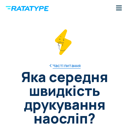
Часті питання
Яка середня
швидкість
друкування
наосліп?