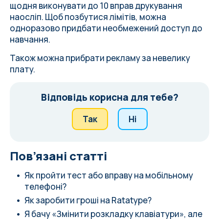
щодня виконувати до 10 вправ друкування
наосліп. Щоб позбутися лімітів, можна
одноразово придбати необмежений доступ до
навчання.
Також можна
прибрати рекламу за невелику
плату
.
Відповідь корисна для тебе?
Так
Ні
Пов’язані статті
Як пройти тест або вправу на мобільному
телефоні?
Як заробити гроші на Ratatype?
Я бачу «Змінити розкладку клавіатури», але