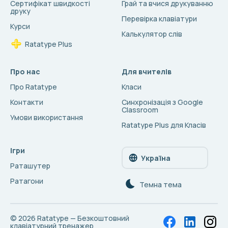
Сертифікат швидкості
Грай та вчися друкуванню
друку
Перевірка клавіатури
Курси
Калькулятор слів
Ratatype Plus
Про нас
Для вчителів
Про Ratatype
Класи
Контакти
Синхронізація з Google
Classroom
Умови використання
Ratatype Plus для Класів
Ігри
Україна
Раташутер
Ратагони
Темна тема
© 2026
Ratatype — Безкоштовний
клавіатурний тренажер