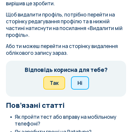
вирішив це зробити.
Щоб видалити профіль, потрібно
перейти на
сторінку редагування профілю
та в нижній
частині натиснути на посилання «Видалити мій
профіль».
Або ти можеш
перейти на сторінку видалення
облікового запису
зараз.
Відповідь корисна для тебе?
Так
Ні
Пов’язані статті
Як пройти тест або вправу на мобільному
телефоні?
Як заробити гроші на Ratatype?