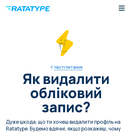
Часті питання
Як видалити
обліковий
запис?
Дуже шкода, що ти хочеш видалити профіль на
Ratatype. Будемо вдячні, якщо
розкажеш
, чому