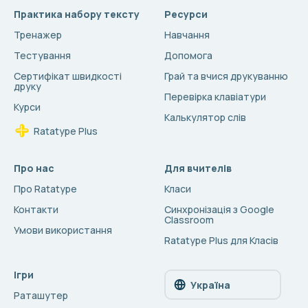
Практика набору тексту
Ресурси
Тренажер
Навчання
Тестування
Допомога
Сертифікат швидкості
Грай та вчися друкуванню
друку
Перевірка клавіатури
Курси
Калькулятор слів
Ratatype Plus
Про нас
Для вчителів
Про Ratatype
Класи
Контакти
Синхронізація з Google
Classroom
Умови використання
Ratatype Plus для Класів
Ігри
Україна
Раташутер