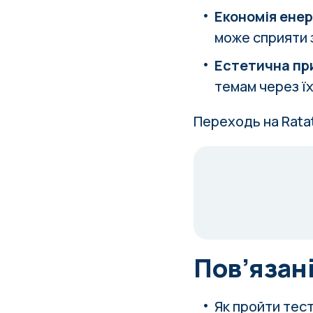
Економія енер
може сприяти 
Естетична пр
темам через їх
Переходь на Rata
Пов’язані
Як пройти тес