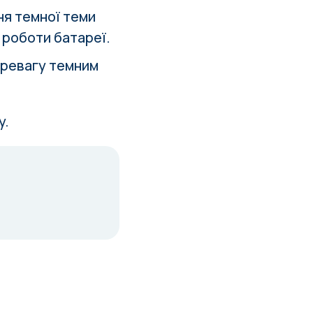
ня темної теми
 роботи батареї.
еревагу темним
у.