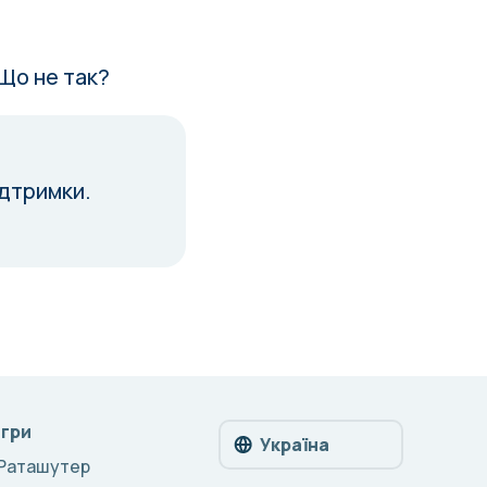
 Що не так?
ідтримки.
Ігри
Україна
Раташутер