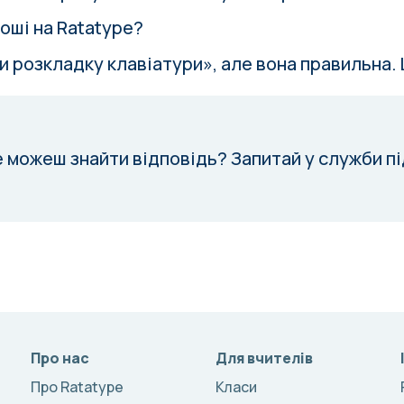
оші на Ratatype?
и розкладку клавіатури», але вона правильна.
е можеш знайти відповідь?
Запитай у служби п
Про нас
Для вчителів
Про Ratatype
Класи