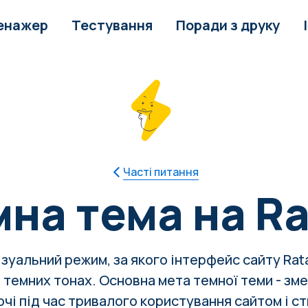
енажер
Тестування
Поради з друку
Часті питання
мна тема на R
ізуальний режим, за якого інтерфейс сайту Rat
 темних тонах. Основна мета темної теми - зм
очі під час тривалого користування сайтом і с