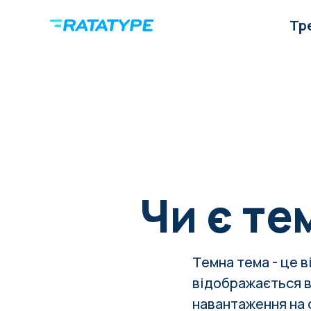
Тр
Чи є те
Темна тема - це в
відображається в
навантаження на 