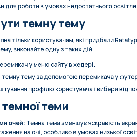
и для роботи в умовах недостатнього освітле
нути темну тему
пна тільки користувачам, які придбали Ratatyp
ему, виконайте одну з таких дій:
еремикач у меню сайту в хедері.
 темну тему за допомогою перемикача у футер
штування профілю користувача і вибери відпо
 темної теми
ми очей
: Темна тема зменшує яскравість екра
аження на очі, особливо в умовах низької осві