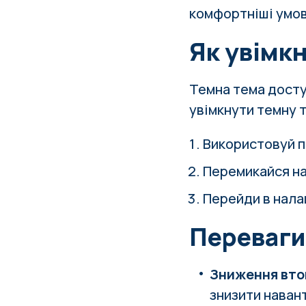
комфортніші умов
Як увімк
Темна тема досту
увімкнути темну т
Використовуй п
Перемикайся на
Перейди в нала
Переваги
Зниження вто
знизити навант