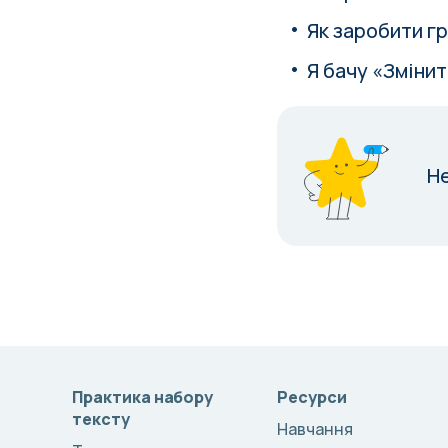
Як заробити гр
Я бачу «Змінит
Н
Практика набору
Ресурси
тексту
Навчання