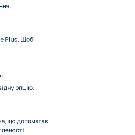
ння.
e Plus. Щоб
і.
відну опцію.
на, що допомагає
тленості.