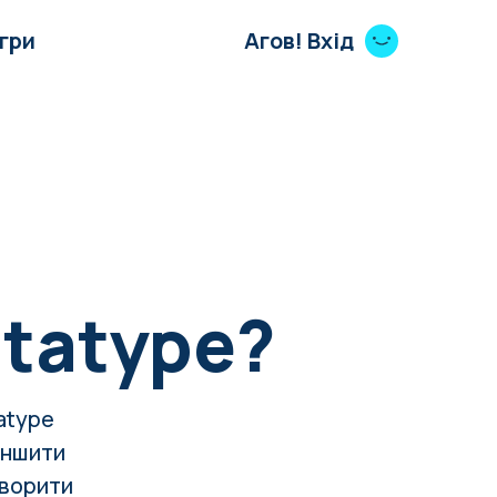
Ігри
Агов! Вхід
atatype?
atype
еншити
творити