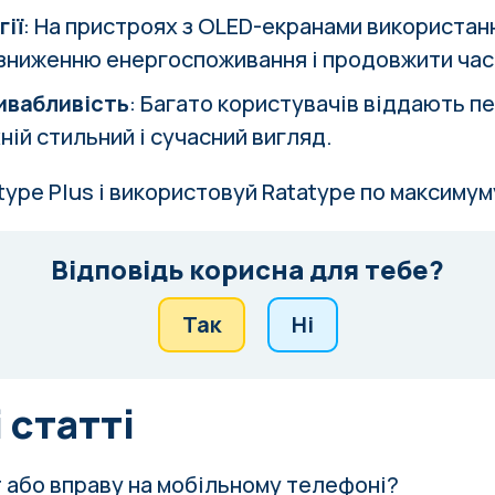
гії
: На пристроях з OLED-екранами використан
зниженню енергоспоживання і продовжити час
ивабливість
: Багато користувачів віддають п
ній стильний і сучасний вигляд.
type Plus
і використовуй Ratatype по максимум
Відповідь корисна для тебе?
Так
Ні
 статті
т або вправу на мобільному телефоні?