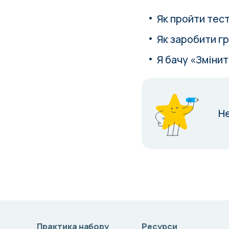
Як пройти тес
Як заробити гр
Я бачу «Змінит
Н
Практика набору
Ресурси