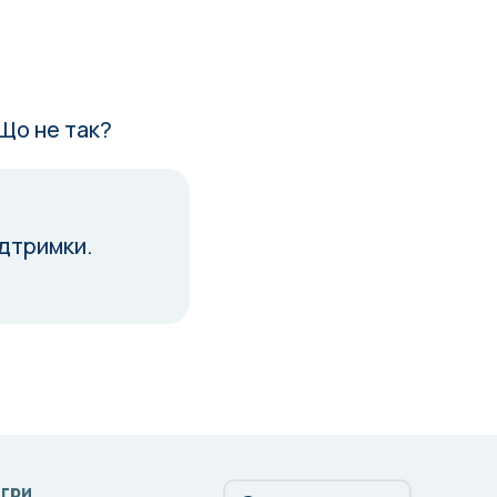
 Що не так?
ідтримки.
Ігри