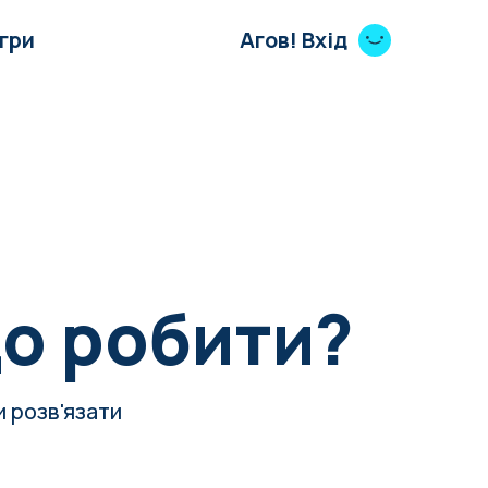
Ігри
Агов! Вхід
Що робити?
 розв'язати