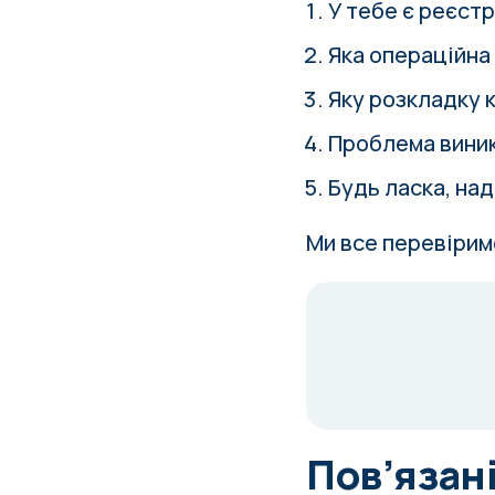
У тебе є реєст
Яка операційна
Яку розкладку 
Проблема виник
Будь ласка, на
Ми все перевірим
Пов’язані