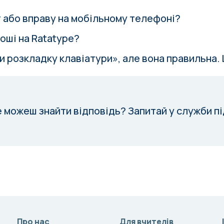
т або вправу на мобільному телефоні?
оші на Ratatype?
и розкладку клавіатури», але вона правильна.
е можеш знайти відповідь?
Запитай у служби п
Про нас
Для вчителів