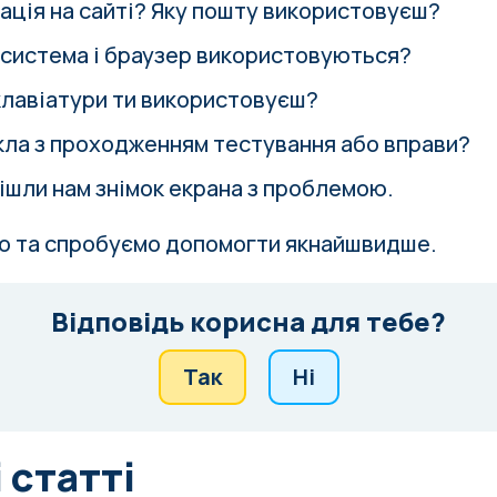
рація на сайті? Яку пошту використовуєш?
 система і браузер використовуються?
клавіатури ти використовуєш?
ла з проходженням тестування або вправи?
дішли нам знімок екрана з проблемою.
о та спробуємо допомогти якнайшвидше.
Відповідь корисна для тебе?
Так
Ні
 статті