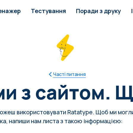
енажер
Тестування
Поради з друку
Часті питання
и з сайтом. 
можеш використовувати Ratatype. Щоб ми могли
ка,
напиши нам листа
з такою інформацією: