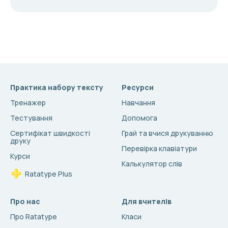
Практика набору тексту
Ресурси
Тренажер
Навчання
Тестування
Допомога
Сертифікат швидкості
Грай та вчися друкуванню
друку
Перевірка клавіатури
Курси
Калькулятор слів
Ratatype Plus
Про нас
Для вчителів
Про Ratatype
Класи