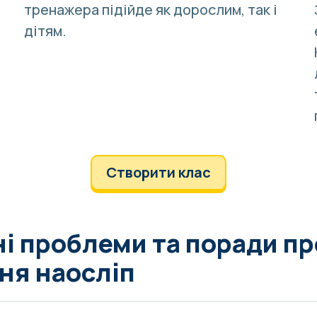
тренажера підійде як дорослим, так і
.
дітям.
Створити клас
і проблеми та поради пр
ня наосліп