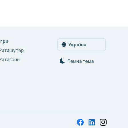
Ігри
Україна
Раташутер
Ратагони
Темна тема