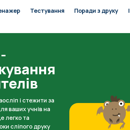
енажер
Тестування
Поради з друку
-
укування
ителів
осліп і стежити за
ля ваших учнів на
е легко та
оки сліпого друку