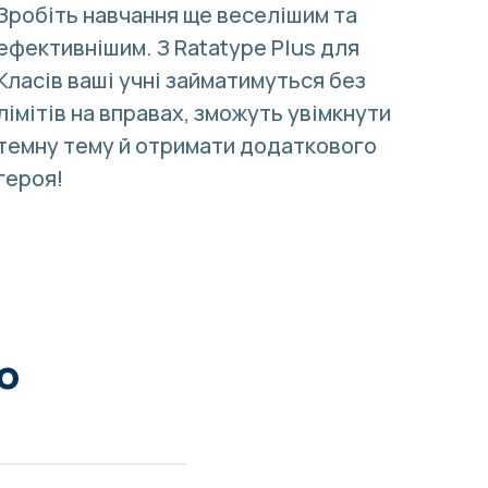
Зробіть навчання ще веселішим та
ефективнішим. З
Ratatype Plus для
Класів
ваші учні займатимуться без
лімітів на вправах, зможуть увімкнути
темну тему й отримати додаткового
героя!
о