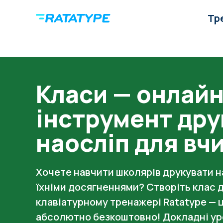
Тр
Класи — онлайн
інструмент др
наосліп для вч
Хочете навчити школярів друкувати на
їхніми досягненнями? Створіть клас д
клавіатурному тренажері Ratatype — ц
абсолютно безкоштовно! Докладні ур