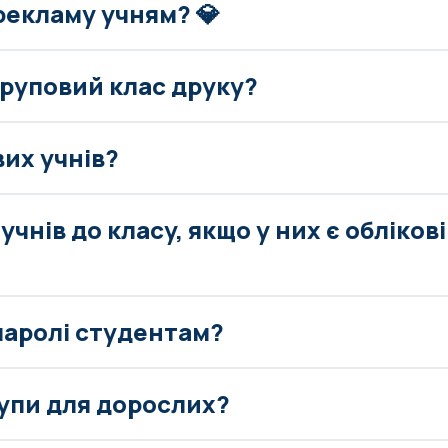
рекламу учням? 💎
груповий клас друку?
вих учнів?
учнів до класу, якщо у них є обліков
паролі студентам?
рупи для дорослих?