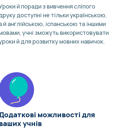
Уроки й
поради з вивчення сліпого
друку
доступні не тільки українською,
а й англійською, іспанською та
іншими
мовами
, учні зможуть використовувати
уроки й для розвитку мовних навичок.
Додаткові можливості для
ваших учнів