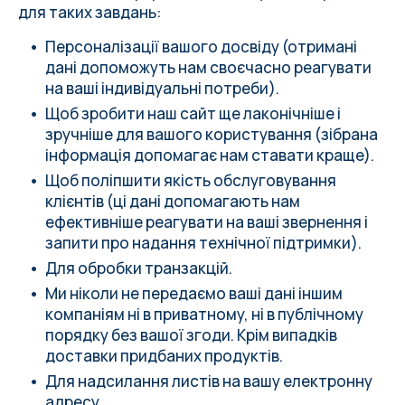
для таких завдань:
Персоналізації вашого досвіду (отримані
дані допоможуть нам своєчасно реагувати
на ваші індивідуальні потреби).
Щоб зробити наш сайт ще лаконічніше і
зручніше для вашого користування (зібрана
інформація допомагає нам ставати краще).
Щоб поліпшити якість обслуговування
клієнтів (ці дані допомагають нам
ефективніше реагувати на ваші звернення і
запити про надання технічної підтримки).
Для обробки транзакцій.
Ми ніколи не передаємо ваші дані іншим
компаніям ні в приватному, ні в публічному
порядку без вашої згоди. Крім випадків
доставки придбаних продуктів.
Для надсилання листів на вашу електронну
адресу.