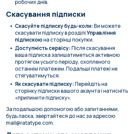
робочих днів.
Скасування підписки
Скасуйте підписку будь-коли:
Ви можете
скасувати підписку в розділі
Управління
підпискою
на
сторінці покупки
.
Доступність сервісу:
Після скасування
ваша підписка залишатиметься активною
протягом усього періоду, охопленого
останнім платежем. Подальші платежі не
стягуватимуться.
Як скасувати підписку:
Перейдіть на
сторінку підписки вашого акаунта і натисніть
«припинити підписку».
За подальшою допомогою або запитаннями,
будь ласка, звертайтеся до нас за адресою
mail@ratatype.com
.