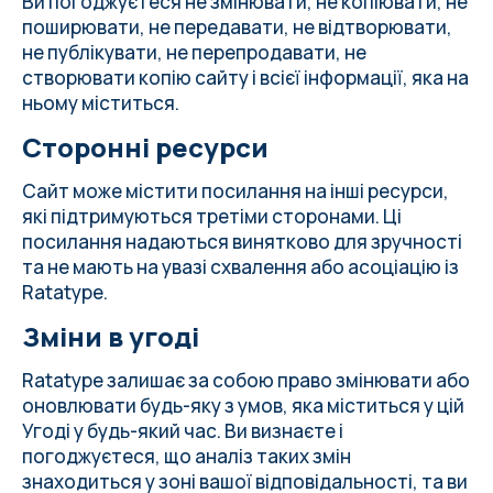
Ви погоджуєтеся не змінювати, не копіювати, не
поширювати, не передавати, не відтворювати,
не публікувати, не перепродавати, не
створювати копію сайту і всієї інформації, яка на
ньому міститься.
Сторонні ресурси
Сайт може містити посилання на інші ресурси,
які підтримуються третіми сторонами. Ці
посилання надаються винятково для зручності
та не мають на увазі схвалення або асоціацію із
Ratatype.
Зміни в угоді
Ratatype залишає за собою право змінювати або
оновлювати будь-яку з умов, яка міститься у цій
Угоді у будь-який час. Ви визнаєте і
погоджуєтеся, що аналіз таких змін
знаходиться у зоні вашої відповідальності, та ви