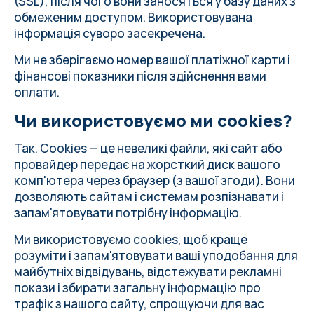
(SSL), після чого вони заносяться у базу даних з
обмеженим доступом. Використовувана
інформація суворо засекречена.
Ми не зберігаємо номер вашої платіжної карти і
фінансові показники після здійснення вами
оплати.
Чи використовуємо ми cookies?
Так. Cookies — це невеликі файли, які сайт або
провайдер передає на жорсткий диск вашого
комп'ютера через браузер (з вашої згоди). Вони
дозволяють сайтам і системам розпізнавати і
запам'ятовувати потрібну інформацію.
Ми використовуємо cookies, щоб краще
розуміти і запам'ятовувати ваші уподобання для
майбутніх відвідувань, відстежувати рекламні
покази і збирати загальну інформацію про
трафік з нашого сайту, спрощуючи для вас