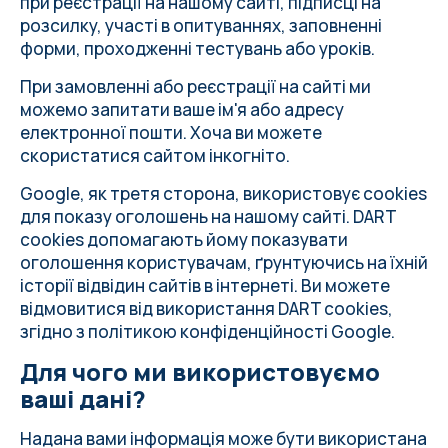
при реєстрації на нашому сайті, підписці на
розсилку, участі в опитуваннях, заповненні
форми, проходженні тестувань або уроків.
При замовленні або реєстрації на сайті ми
можемо запитати ваше ім'я або адресу
електронної пошти. Хоча ви можете
скористатися сайтом інкогніто.
Google, як третя сторона, використовує cookies
для показу оголошень на нашому сайті. DART
cookies допомагають йому показувати
оголошення користувачам, ґрунтуючись на їхній
історії відвідин сайтів в інтернеті. Ви можете
відмовитися від використання DART cookies,
згідно з політикою конфіденційності Google.
Для чого ми використовуємо
ваші дані?
Надана вами інформація може бути використана