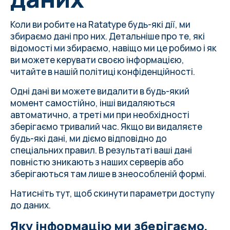
Коли ви робите на Ratatype будь-які дії, ми
збираємо дані про них. Детальніше про те, які
відомості ми збираємо, навіщо ми це робимо і як
ви можете керувати своєю інформацією,
читайте в нашій
політиці конфіденційності
.
Одні дані ви можете видалити в будь-який
момент самостійно, інші видаляються
автоматично, а треті ми при необхідності
зберігаємо тривалий час. Якщо ви видаляєте
будь-які дані, ми діємо відповідно до
спеціальних правил. В результаті ваші дані
повністю зникають з наших серверів або
зберігаються там лише в знеособленій формі.
Натисніть тут
, щоб скинути параметри доступу
до даних.
Яку інформацію ми зберігаємо,