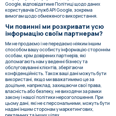
Google, відповідатиме
Політиці щодо даних
користувачів Служб API Google
, зокрема
вимогам щодо обмеженого використання.
Чи повинні ми розкривати усю
інформацію своїм партнерам?
Ми не продаємо і не передаємо ніяким іншим
способом вашу особисту інформацію стороннім
особам, крім довірених партнерів, які
допомагають нам у веденні бізнесу та
обслуговуванні клієнтів, зберігаючи
конфіденційність. Також ваші дані можуть бути
використані, якщо ми вважатимемо це за
доцільне, наприклад, захищаючи свої права,
власність або безпеку, не виходячи за рамки
закону і нашої політики нерозголошення. При
цьому дані, які не є персональними, можуть бути
надані іншим сторонам у маркетингових,
рекламних та інших цілях.