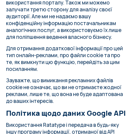
використання порталу. Також ми можемо
залучати третю сторону для аналізу своєї
аудиторії. Але ми не надаємо вашу
конфіденційну інформацію постачальникам
аналогічних послуг, а використовуємо їх лише
для поліпшення ведення власного бізнесу.
Для отримання додаткової інформації про цей
тип онлайн-реклами, про файли cookie та про
те, як вимкнути цю функцію,
перейдіть за цим
посиланням
.
Зауважте, що вимикання рекламних файлів
cookie не означає, що ви не отримаєте жодної
реклами, лише те, що вона не буде адаптована
до ваших інтересів.
Політика щодо даних Google API
Використання Ratatype і передача в будь-яку
іншу програму інформації, отриманої від API