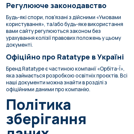
Регулююче законодавство
Будь-які спори, пов'язані з дійсними «Умовами
користування», та/або будь-яке використання
вами сайту регулюються законом без
урахування колізії правових положень у цьому
документі.
Офіційно про Ratatype в Україні
Бренд Ratatype є частиною компанії «Орбіта-Ї»,
яка займається розробкою освітніх проєктів. Всі
наші документи можна знайти
в розділі з
офіційними даними про компанію
.
Політика
зберігання
даних