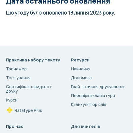
Дата останнього оновлення
Цю угоду було оновлено 18 липня 2023 року.
Практика набору тексту
Ресурси
Тренажер
Навчання
Тестування
Допомога
Сертифікат швидкості
Грай та вчися друкуванню
друку
Перевірка клавіатури
Курси
Калькулятор слів
Ratatype Plus
Про нас
Для вчителів