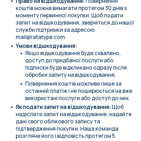
Право на відшкодування:
Повернення
коштів можна вимагати протягом 30 днів з
моменту первинної покупки. Щоб подати
запит на відшкодування, зверніться до нашої
служби підтримки за адресою
mail@ratatype.com
.
Умови відшкодування:
Якщо відшкодування буде схвалено,
доступ до придбаної послуги або
підписки буде відкликано одразу після
обробки запиту на відшкодування.
Повернення коштів можливе лише за
останній платіж і не поширюється на вже
використані послуги або доступ до них.
Як подати запит на відшкодування:
Щоб
надіслати запит на відшкодування, надайте
дані свого облікового запису та
підтвердження покупки. Наша команда
розгляне його і відповість протягом 5