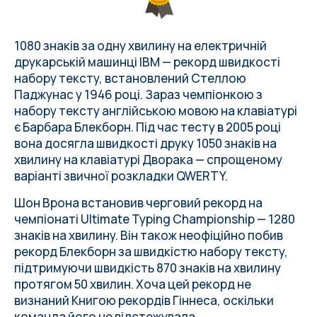
1080 знаків за одну хвилину на електричній
друкарській машинці IBM — рекорд швидкості
набору тексту, встановлений Стеллою
Паджунас у 1946 році. Зараз чемпіонкою з
набору тексту англійською мовою на клавіатурі
є Барбара Блекборн. Під час тесту в 2005 році
вона досягла швидкості друку 1050 знаків на
хвилину на клавіатурі Дворака — спрощеному
варіанті звичної розкладки QWERTY.
Шон Врона встановив черговий рекорд на
чемпіонаті Ultimate Typing Championship — 1280
знаків на хвилину. Він також неофіційно побив
рекорд Блекборн за швидкістю набору тексту,
підтримуючи швидкість 870 знаків на хвилину
протягом 50 хвилин. Хоча цей рекорд не
визнаний Книгою рекордів Гіннеса, оскільки
команда його не відстежувала.