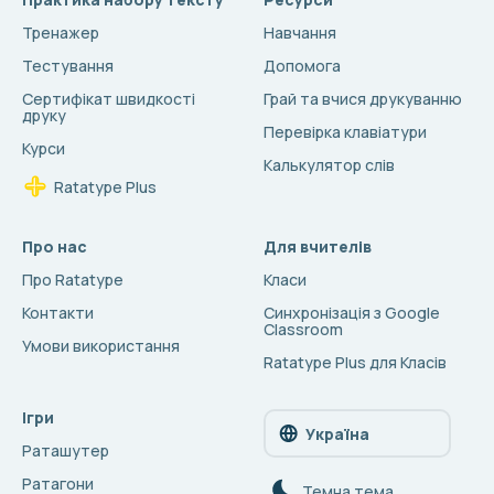
Тренажер
Навчання
Тестування
Допомога
Сертифікат швидкості
Грай та вчися друкуванню
друку
Перевірка клавіатури
Курси
Калькулятор слів
Ratatype Plus
Про нас
Для вчителів
Про Ratatype
Класи
Контакти
Синхронізація з Google
Classroom
Умови використання
Ratatype Plus для Класів
Ігри
Україна
Раташутер
Ратагони
Темна тема